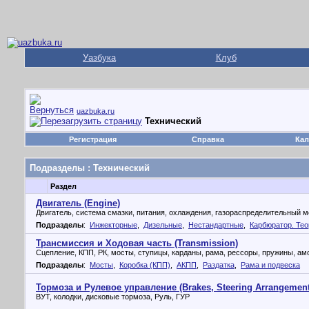
Уазбука
Клуб
uazbuka.ru
Технический
Регистрация
Справка
Кал
Подразделы
: Технический
Раздел
Двигатель (Engine)
Двигатель, система смазки, питания, охлаждения, газораспределительный ме
Подразделы
:
Инжекторные
,
Дизельные
,
Нестандартные
,
Карбюратор. Тео
Трансмиссия и Ходовая часть (Transmission)
Сцепление, КПП, РК, мосты, ступицы, карданы, рама, рессоры, пружины, а
Подразделы
:
Мосты
,
Коробка (КПП)
,
АКПП
,
Раздатка
,
Рама и подвеска
Тормоза и Рулевое управление (Brakes, Steering Arrangement
ВУТ, колодки, дисковые тормоза, Руль, ГУР