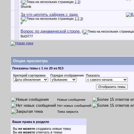
(
1
2
)
Shumik
За что цеплять хайджек с зади.
(
1
2
3
)
P
Вопрос по динамической стропе.
(
BoDi777
Опции просмотра
Показаны темы с 1 по 20 из 913
Критерий сортировки
Порядок отображения
Показать
Новые сообщения
Нет новых сообщений
Тема закрыта
Ваши права в разделе
Вы
не можете
создавать новые темы
Вы
не можете
отвечать в темах