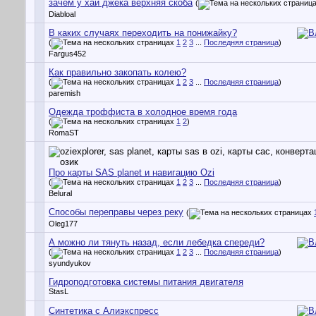
зачем у хай джека верхняя скоба
(
Diabloal
В каких случаях переходить на понижайку?
(
1
2
3
...
Последняя страница
)
Fargus452
Как правильно закопать колею?
(
1
2
3
...
Последняя страница
)
paremish
Одежда троффиста в холодное время года
(
1
2
)
RomaST
Про карты SAS planet и навигацию Ozi
(
1
2
3
...
Последняя страница
)
Belural
Способы переправы через реку
(
Oleg177
А можно ли тянуть назад, если лебедка спереди?
(
1
2
3
...
Последняя страница
)
syundyukov
Гидроподготовка системы питания двигателя
StasL
Синтетика с Алиэкспресс