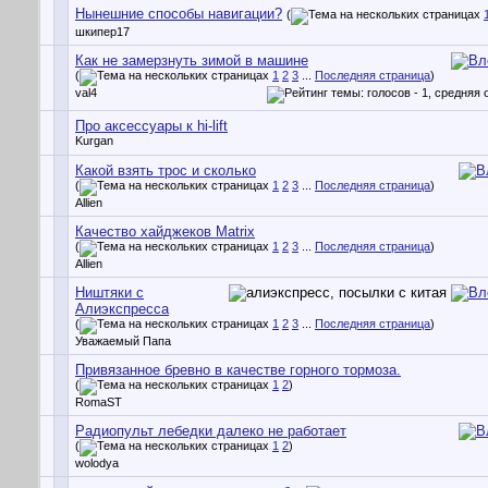
Нынешние способы навигации?
(
шкипер17
Как не замерзнуть зимой в машине
(
1
2
3
...
Последняя страница
)
val4
Про аксессуары к hi-lift
Kurgan
Какой взять трос и сколько
(
1
2
3
...
Последняя страница
)
Allien
Качество хайджеков Matrix
(
1
2
3
...
Последняя страница
)
Allien
Ништяки с
Алиэкспресса
(
1
2
3
...
Последняя страница
)
Уважаемый Папа
Привязанное бревно в качестве горного тормоза.
(
1
2
)
RomaST
Радиопульт лебедки далеко не работает
(
1
2
)
wolodya