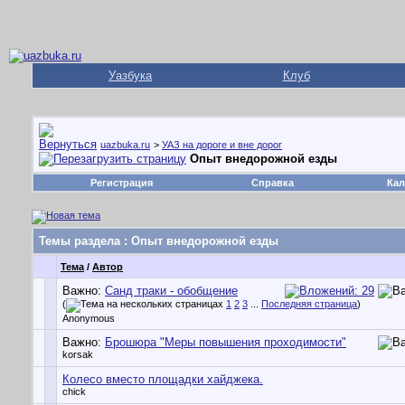
Уазбука
Клуб
uazbuka.ru
>
УАЗ на дороге и вне дорог
Опыт внедорожной езды
Регистрация
Справка
Кал
Темы раздела
: Опыт внедорожной езды
Тема
/
Автор
Важно:
Санд траки - обобщение
(
1
2
3
...
Последняя страница
)
Anonymous
Важно:
Брошюра "Меры повышения проходимости"
korsak
Колесо вместо площадки хайджека.
chick