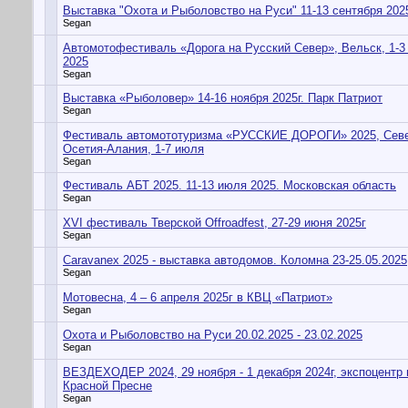
Выставка "Охота и Рыболовство на Руси" 11-13 сентября 20
Segan
Автомотофестиваль «Дорога на Русский Север», Вельск, 1-3
2025
Segan
Выставка «Рыболовер» 14-16 ноября 2025г. Парк Патриот
Segan
Фестиваль автомототуризма «РУССКИЕ ДОРОГИ» 2025, Сев
Осетия-Алания, 1-7 июля
Segan
Фестиваль АБТ 2025. 11-13 июля 2025. Московская область
Segan
XVI фестиваль Тверской Offroadfest, 27-29 июня 2025г
Segan
Caravanex 2025 - выставка автодомов. Коломна 23-25.05.2025
Segan
Мотовесна, 4 – 6 апреля 2025г в КВЦ «Патриот»
Segan
Охота и Рыболовство на Руси 20.02.2025 - 23.02.2025
Segan
ВЕЗДЕХОДЕР 2024, 29 ноября - 1 декабря 2024г, экспоцентр 
Красной Пресне
Segan