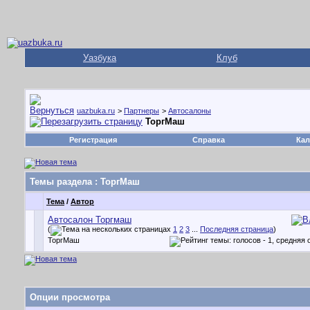
Уазбука
Клуб
uazbuka.ru
>
Партнеры
>
Автосалоны
ТоргМаш
Регистрация
Справка
Кал
Темы раздела
: ТоргМаш
Тема
/
Автор
Автосалон Торгмаш
(
1
2
3
...
Последняя страница
)
ТоргМаш
Опции просмотра