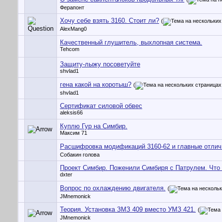
Ферапонт
Хочу себе взять 3160. Стоит ли?
(
AlexMang0
Качественный глушитель, выхлопная система.
Tehcom
Защиту-лыжу посоветуйте
shvlad1
гена какой на коротыш?
(
shvlad1
Сертификат силовой обвес
aleksis66
Куплю Гур на Симбир.
Максим 71
Расшифровка модификаций 3160-62 и главные отлич
Собакин голова
Проект Симбир. Поженили Симбиря с Патрулем. Что
dxter
Вопрос по охлаждению двигателя.
(
JMnemonick
Теория. Установка ЗМЗ 409 вместо УМЗ 421.
(
JMnemonick