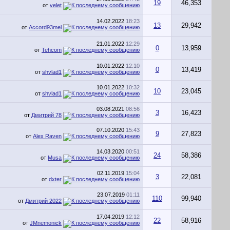
19
46,353
от
velet
14.02.2022
18:23
13
29,942
от
Accord93mel
21.01.2022
12:29
0
13,959
от
Tehcom
10.01.2022
12:10
0
13,419
от
shvlad1
10.01.2022
10:32
10
23,045
от
shvlad1
03.08.2021
08:56
3
16,423
от
Дмитрий 78
07.10.2020
15:43
9
27,823
от
Alex Raven
14.03.2020
00:51
24
58,386
от
Musa
02.11.2019
15:04
3
22,081
от
dxter
23.07.2019
01:11
110
99,940
от
Дмитрий 2022
17.04.2019
12:12
22
58,916
от
JMnemonick