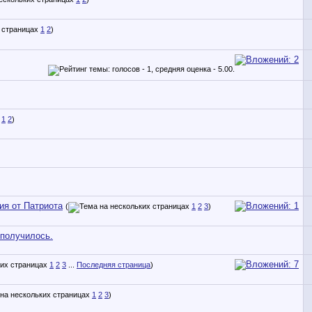
1
2
)
1
2
)
ия от Патриота
(
1
2
3
)
 получилось.
1
2
3
...
Последняя страница
)
1
2
3
)