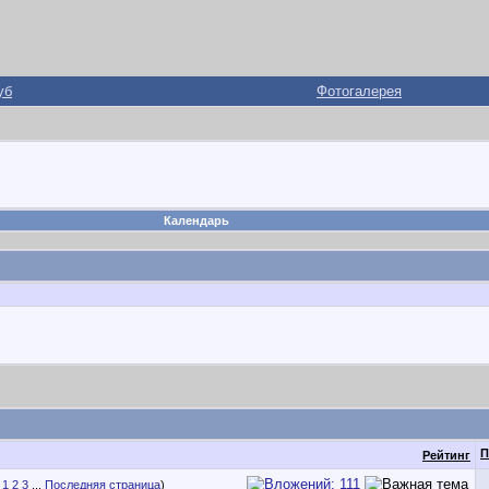
уб
Фотогалерея
Календарь
П
Рейтинг
1
2
3
...
Последняя страница
)