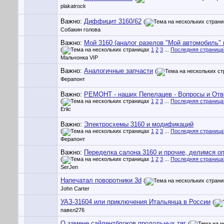
plakatrock
Важно:
Диффицит 3160/62
(
Собакин голова
Важно:
Мой 3160 (аналог разелов "Мой автомобиль" 
(
1
2
3
...
Последняя страница
Мальчонка VIP
Важно:
Аналогичные запчасти
(
Ферапонт
Важно:
РЕМОНТ - наших Пепелацев - Вопросы и Отв
(
1
2
3
...
Последняя страница
Erlic
Важно:
Электросхемы 3160 и модификаций
(
1
2
3
...
Последняя страница
Ферапонт
Важно:
Переделка салона 3160 и прочие, делимся о
(
1
2
3
...
Последняя страница
SerJen
Напечатал поворотники 3d
(
John Carter
УАЗ-31604 или приключения Итальянца в России
(
павел276
О замене сайлентблоков продольных тяг
(