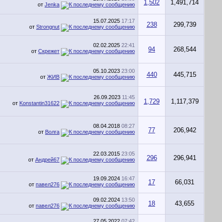
1,502
1,491,714
от
Jenka
15.07.2025
17:17
238
299,739
от
Strongnut
02.02.2025
22:41
94
268,544
от
Скрежет
05.10.2023
23:00
440
445,715
от
ЖИВ
26.09.2023
11:45
1,729
1,117,379
от
Konstantin31622
08.04.2018
08:27
77
206,942
от
Волга
22.03.2015
23:05
296
296,941
от
Андрей67
19.09.2024
16:47
17
66,031
от
павел276
09.02.2024
13:50
18
43,655
от
павел276
27.05.2022
07:42