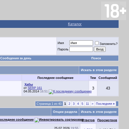
Каталог
Имя
Запомнить?
Пароль
Сообщения за день
Поиск
Искать в этом разделе
Последнее сообщение
Тем
Сообщений
Хабы
от
SERP 161
3
43
04.05.2014
16:51
Страница 1 из 40
1
2
3
4
5
11
>
Последняя
»
Опции раздела
Искать в этом разделе
оследнее сообщение
Ответов
Просмотров
25.07.2026
19:55