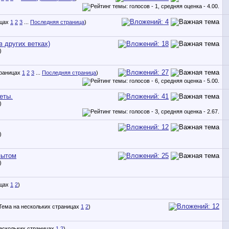
1
2
3
...
Последняя страница
)
в других ветках)
)
1
2
3
...
Последняя страница
)
еты.
)
)
пытом
)
1
2
)
1
2
)
1
2
)