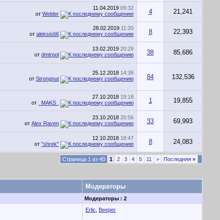
11.04.2019
09:32
4
21,241
от
Welder
28.02.2019
11:20
8
22,393
от
aleksis66
13.02.2019
20:29
38
85,686
от
dmtrpol
25.12.2018
14:38
84
132,536
от
Strongnut
27.10.2018
19:18
1
19,855
от
_MAKS_
23.10.2018
20:56
33
69,993
от
Alex Raven
12.10.2018
18:47
8
24,083
от
"shrek"
Страница 1 из 40
1
2
3
4
5
11
>
Последняя
»
Модераторы
Модераторы : 2
Erlic
,
Beeper