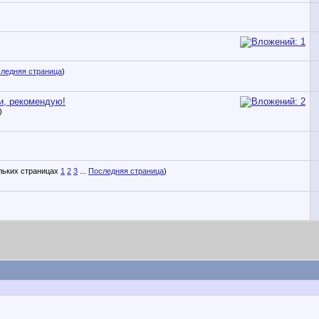
ледняя страница
)
ки, рекомендую!
)
1
2
3
...
Последняя страница
)