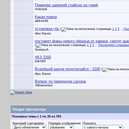
Поменяю широкий спайсер на узкий
motorpal
Какая помпа
aleksis66
установка гбц
(
1
2
3
...
Пос
Alex Raven
поставил фары нового образца от камаза, светят ац
(
1
2
3
...
Последняя страница
SvetasyA
УАЗ 3160
tolich84
Всеобщий разум подключайся - 3160
(
Alex Raven
Вопрос по переделке салона
JMnemonick
Опции просмотра
Показаны темы с 1 по 20 из 783
Критерий сортировки
Порядок отображения
Показать