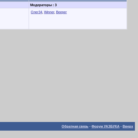
Модераторы : 3
Олег34
,
Winner
,
Beeper
Обратная связь
-
Форум УАЗБУКА
-
Вверх