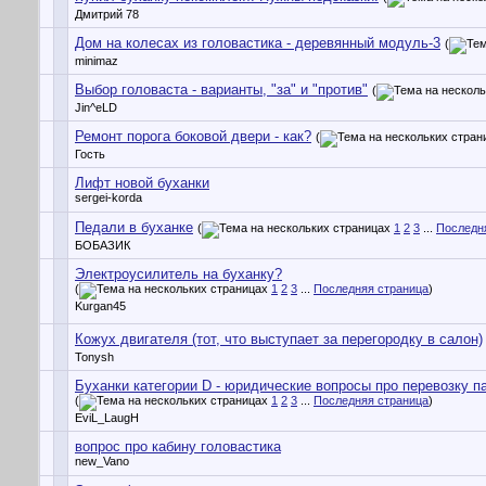
Дмитрий 78
Дом на колесах из головастика - деревянный модуль-3
(
minimaz
Выбор головаста - варианты, "за" и "против"
(
Jin^eLD
Ремонт порога боковой двери - как?
(
Гость
Лифт новой буханки
sergei-korda
Педали в буханке
(
1
2
3
...
Последн
БОБАЗИК
Электроусилитель на буханку?
(
1
2
3
...
Последняя страница
)
Kurgan45
Кожух двигателя (тот, что выступает за перегородку в салон)
Tonysh
Буханки категории D - юридические вопросы про перевозку 
(
1
2
3
...
Последняя страница
)
EviL_LaugH
вопрос про кабину головастика
new_Vano