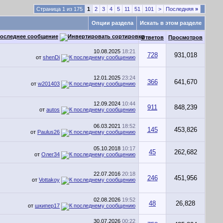
Страница 1 из 175
1
2
3
4
5
11
51
101
>
Последняя
»
Опции раздела
Искать в этом разделе
оследнее сообщение
Ответов
Просмотров
10.08.2025
18:21
728
931,018
от
shenDi
12.01.2025
23:24
366
641,670
от
w201403
12.09.2024
10:44
911
848,239
от
autos
06.03.2021
18:52
145
453,826
от
Paulus26
05.10.2018
10:17
45
262,682
от
Олег34
22.07.2016
20:18
246
451,956
от
Vottakoy
02.08.2026
19:52
48
26,828
от
шкипер17
30.07.2026
00:22