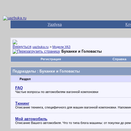
Уазбука
Кл
uazbuka.ru
>
Модели УАЗ
Буханки и Головасты
Регистрация
Справка
Подразделы
: Буханки и Головасты
Раздел
FAQ
Частые вопросы по автомобилям вагонной компоновки
Тюнинг
Описание тюнинга, специфичного для машин вагонной компоновки. Напомина
Мой автомобиль
Описание Вашего автомобиля. Что то типа блога машины: от покупки до ре