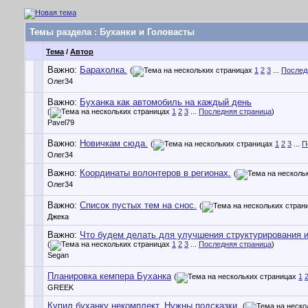
Темы раздела
: Буханки и Головасты
Тема
/
Автор
Важно:
Барахолка.
(
1
2
3
...
Послед
Олег34
Важно:
Буханка как автомобиль на каждый день
(
1
2
3
...
Последняя страница
)
Pavel79
Важно:
Новичкам сюда.
(
1
2
3
...
П
Олег34
Важно:
Координаты волонтеров в регионах.
(
Олег34
Важно:
Список пустых тем на снос.
(
Джека
Важно:
Что будем делать для улучшения структурирования 
(
1
2
3
...
Последняя страница
)
Segan
Планировка кемпера Буханка
(
1
GREEK
Купил буханку некомплект. Нужны подсказки.
(