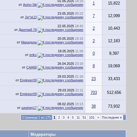
01.06.2025
14:33
1
15,822
от
Asino-Siti
23.05.2025
00:22
7
12,099
от
Jin^eLD
22.05.2025
18:42
2
10,443
от
Дмитрий 78
20.05.2025
19:15
2
12,183
от
Марадона
18.05.2025
11:26
0
9,397
от
eriks
26.04.2025
23:10
8
19,069
от
CAA68
29.03.2025
21:16
23
33,433
от
Engineer09
29.03.2025
21:11
703
512,656
от
Engineer09
08.02.2025
13:13
38
73,932
от
шкипер17
Страница 1 из 175
1
2
3
4
5
11
51
101
>
Последняя
»
Модераторы