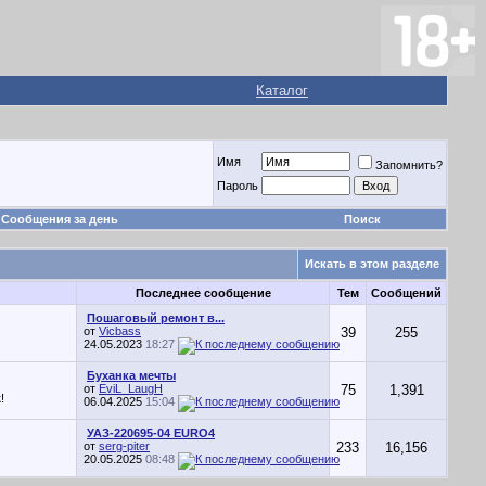
Каталог
Имя
Запомнить?
Пароль
Сообщения за день
Поиск
Искать в этом разделе
Последнее сообщение
Тем
Сообщений
Пошаговый ремонт в...
от
Vicbass
39
255
24.05.2023
18:27
Буханка мечты
от
EviL_LaugH
75
1,391
!
06.04.2025
15:04
УАЗ-220695-04 EURO4
от
serg-piter
233
16,156
20.05.2025
08:48