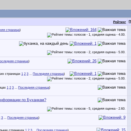
П
Рейтинг
няя страница
)
оследняя страница
)
1
2
3
...
Последняя страница
)
1
2
3
...
Последняя страница
)
информации по Буханкам?
2
3
...
Последняя страница
)
1
2
3
...
Последняя страница
)