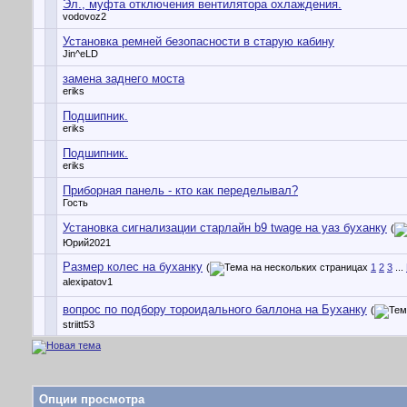
Эл., муфта отключения вентилятора охлаждения.
vodovoz2
Установка ремней безопасности в старую кабину
Jin^eLD
замена заднего моста
eriks
Подшипник.
eriks
Подшипник.
eriks
Приборная панель - кто как переделывал?
Гость
Установка сигнализации старлайн b9 twage на уаз буханку
(
Юрий2021
Размер колес на буханку
(
1
2
3
...
alexipatov1
вопрос по подбору тороидального баллона на Буханку
(
striitt53
Опции просмотра