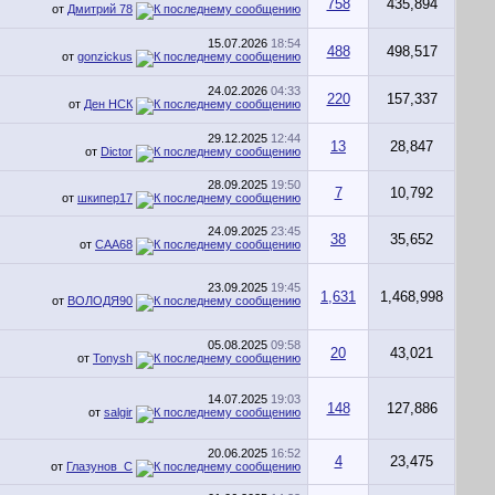
758
435,894
от
Дмитрий 78
15.07.2026
18:54
488
498,517
от
gonzickus
24.02.2026
04:33
220
157,337
от
Ден НСК
29.12.2025
12:44
13
28,847
от
Dictor
28.09.2025
19:50
7
10,792
от
шкипер17
24.09.2025
23:45
38
35,652
от
CAA68
23.09.2025
19:45
1,631
1,468,998
от
ВОЛОДЯ90
05.08.2025
09:58
20
43,021
от
Tonysh
14.07.2025
19:03
148
127,886
от
salgir
20.06.2025
16:52
4
23,475
от
Глазунов_С