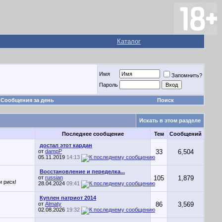
Каталог
Имя
Запомнить?
Пароль
Сообщения за день
Поиск
Искать в этом разделе
Последнее сообщение
Тем
Сообщений
достал этот кардан
от
dampP
33
6,504
05.11.2019
14:13
Восстановление и переделка...
от
russian
105
1,879
 риск!
28.04.2024
09:41
Куплен патриот 2014
от
Almaty
86
3,569
02.08.2026
19:32