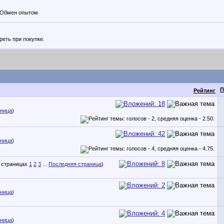
. Обмен опытом
реть при покупке.
П
Рейтинг
аница
)
аница
)
1
2
3
...
Последняя страница
)
аница
)
аница
)