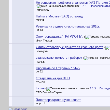
Не решаемая проблема с запуском УАЗ Патриот 2
(
1
2
3
...
Последняя стр
Patriot2007
Найти в Москве (ЗАО) эстакаду
Motr43
Резинка на заднее стекло патриота? 2018г.
чинка
Электрораздатка "ПАТРИОТЪ".
(
Илья Тишков
Слили отработку с двигателя красного цвета
(
нехочуха
взаимозаменяемость приборок
(
_MAKS_
Проблема со Старлайн S96v2
ger62
Отверстие на дне КПП
kvozka
Тихое
(
1
2
3
...
Последн
СТО Ваксойл-Сервис
Электрораздатка.нужен совет
марат1