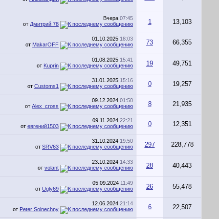
Вчера
07:45
1
13,103
от
Дмитрий 78
01.10.2025
18:03
73
66,355
от
MakarOFF
01.08.2025
15:41
19
49,751
от
Kuprin
31.01.2025
15:16
0
19,257
от
Customs1
09.12.2024
01:50
8
21,935
от
Alex_cross
09.11.2024
22:21
0
12,351
от
евгений1503
31.10.2024
19:50
297
228,778
от
SRV63
23.10.2024
14:33
28
40,443
от
volant
05.09.2024
11:49
26
55,478
от
Ugly69
12.06.2024
21:14
6
22,507
от
Peter Solnechny