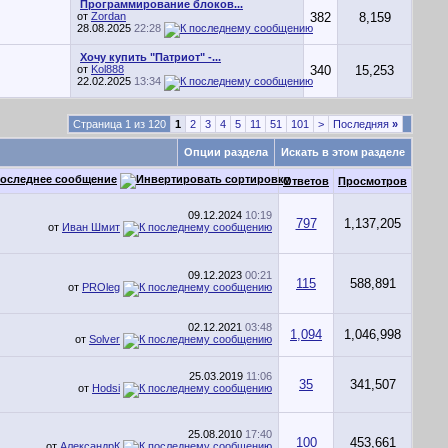
Программирование блоков...
от
Zordan
382
8,159
28.08.2025
22:28
Хочу купить "Патриот" -...
от
Kol888
340
15,253
22.02.2025
13:34
Страница 1 из 120
1
2
3
4
5
11
51
101
>
Последняя
»
Опции раздела
Искать в этом разделе
оследнее сообщение
Ответов
Просмотров
09.12.2024
10:19
797
1,137,205
от
Иван Шмит
09.12.2023
00:21
115
588,891
от
PROleg
02.12.2021
03:48
1,094
1,046,998
от
Solver
25.03.2019
11:06
35
341,507
от
Hodsi
25.08.2010
17:40
100
453,661
от
АлександрК