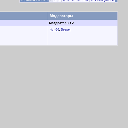
Страница 1 из 120
1
2
3
4
5
11
51
101
>
Последняя
»
Модераторы
Модераторы : 2
Кот-66
,
Beeper