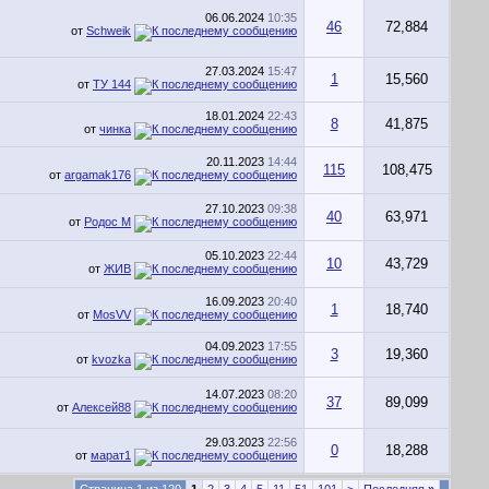
06.06.2024
10:35
46
72,884
от
Schweik
27.03.2024
15:47
1
15,560
от
ТУ 144
18.01.2024
22:43
8
41,875
от
чинка
20.11.2023
14:44
115
108,475
от
argamak176
27.10.2023
09:38
40
63,971
от
Родос М
05.10.2023
22:44
10
43,729
от
ЖИВ
16.09.2023
20:40
1
18,740
от
MosVV
04.09.2023
17:55
3
19,360
от
kvozka
14.07.2023
08:20
37
89,099
от
Алексей88
29.03.2023
22:56
0
18,288
от
марат1