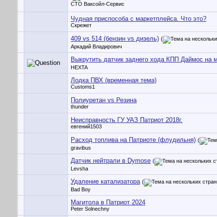
СТО Ваксойл-Сервис
Чудная приспособа с маркетплейса. Что это?
Скрежет
409 vs 514 (бензин vs дизель)
(
Аркадий Владирович
Выкрутить датчик заднего хода КПП Даймос на 
HEXTA
Лодка ПВХ (временная тема)
Customs1
Полиуретан vs Резина
thunder
Неисправность ГУ УАЗ Патриот 2018г.
евгений1503
Расход топлива на Патриоте (флудильня)
(
gravibus
Датчик нейтрали в Dymose
(
Levsha
Удаление катализатора
(
Bad Boy
Магитола в Патриот 2024
Peter Solnechny