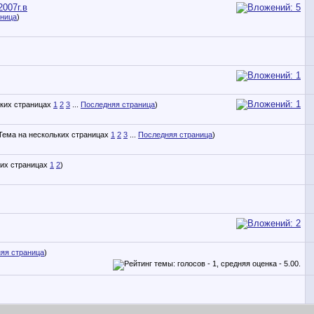
007г.в
аница
)
1
2
3
...
Последняя страница
)
1
2
3
...
Последняя страница
)
1
2
)
яя страница
)