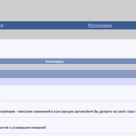
уб
Фотогалерея
Календарь
.
поминаем - внесение изменений в конструкцию автомобиля Вы делаете на свой страх и
монтов и усовершенствований.