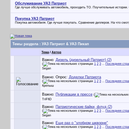
Обслуживание УАЗ Патриот
Где лучше обслуживать автомобиль, проходить ТО. Поучительные истории
Покупка УАЗ Патриот
Покупка автомобиля. Где лучше покупать. Сравнение диллеров. На что смот
Темы раздела
: УАЗ Патриот & УАЗ Пикап
Тема
/
Автор
Важно:
Дизель (дизельный Патриот) (2)
(
1
2
3
...
Последняя стр
Segan
Важно: Опрос:
Доделки Патриота
(
1
2
3
...
Последняя стр
Крепыш
Важно:
Публикации в прессе
(
TriFfiD
Важно:
Патриотические байки, флуд (2)
(
1
2
3
...
Последняя стр
Segan
Важно:
Еще раз о "злобном шкворне"
(
1
2
3
...
Последняя стр