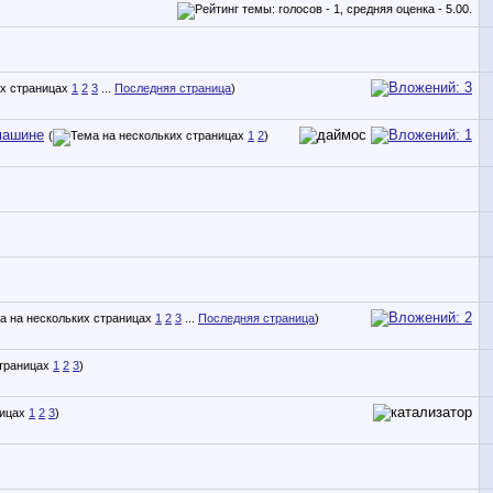
1
2
3
...
Последняя страница
)
машине
(
1
2
)
1
2
3
...
Последняя страница
)
1
2
3
)
1
2
3
)