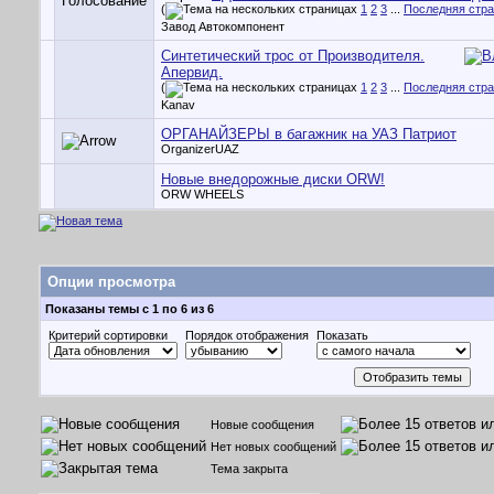
(
1
2
3
...
Последняя стр
Завод Автокомпонент
Синтетический трос от Производителя.
Апервид.
(
1
2
3
...
Последняя стр
Kanav
ОРГАНАЙЗЕРЫ в багажник на УАЗ Патриот
OrganizerUAZ
Новые внедорожные диски ORW!
ORW WHEELS
Опции просмотра
Показаны темы с 1 по 6 из 6
Критерий сортировки
Порядок отображения
Показать
Новые сообщения
Нет новых сообщений
Тема закрыта