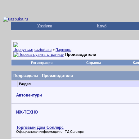
Уазбука
Клуб
uazbuka.ru
>
Партнеры
Производители
Регистрация
Справка
Кал
Подразделы
: Производители
Раздел
Автовентури
ИЖ-ТЕХНО
Торговый Дом Соллерс
Официальная информация от ТД Соллерс