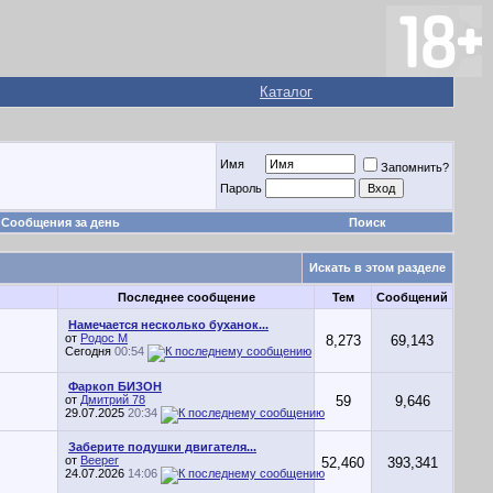
Каталог
Имя
Запомнить?
Пароль
Сообщения за день
Поиск
Искать в этом разделе
Последнее сообщение
Тем
Сообщений
Намечается несколько буханок...
от
Родос М
8,273
69,143
Сегодня
00:54
Фаркоп БИЗОН
от
Дмитрий 78
59
9,646
29.07.2025
20:34
Заберите подушки двигателя...
от
Beeper
52,460
393,341
24.07.2026
14:06