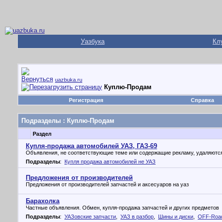
Уазбука
Кл
uazbuka.ru
Куплю-Продам
Регистрация
Справка
Подразделы
: Куплю-Продам
Раздел
Купля-продажа автомобилей УАЗ, ГАЗ-69
Объявления, не соответствующие теме или содержащие рекламу, удаляютс
Подразделы
:
Купля продажа автомобилей не УАЗ
Предложения от производителей
Предложения от производителей запчастей и аксесуаров на уаз
Барахолка
Частные объявления. Обмен, купля-продажа запчастей и других предметов
Подразделы
:
УАЗовские запчасти
,
УАЗ в разбор
,
Шины и диски
,
OFF-Roa