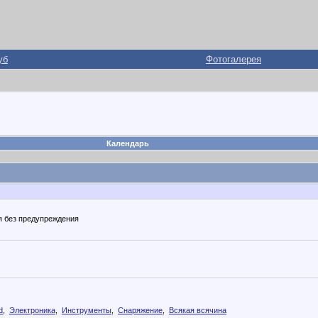
уб
Фотогалерея
Календарь
я без предупреждения
d
,
Электроника
,
Инструменты
,
Снаряжение
,
Всякая всячина