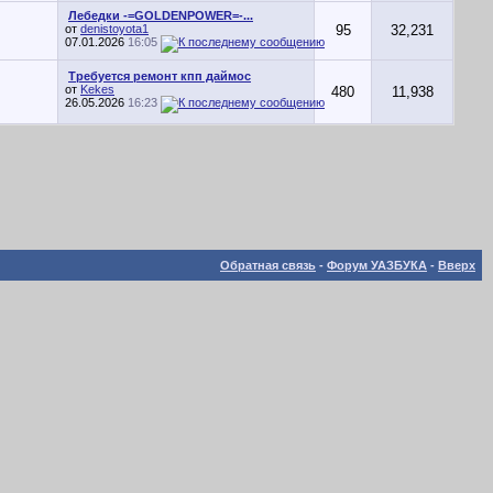
Лебедки -=GOLDENPOWER=-...
от
denistoyota1
95
32,231
07.01.2026
16:05
Требуется ремонт кпп даймос
от
Kekes
480
11,938
26.05.2026
16:23
Обратная связь
-
Форум УАЗБУКА
-
Вверх