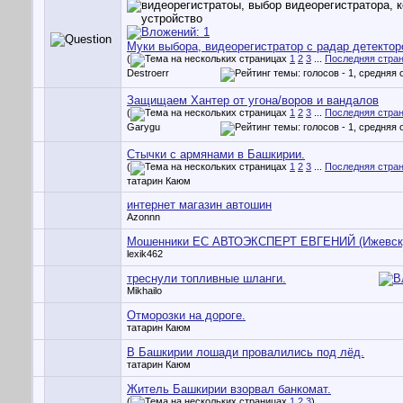
Муки выбора, видеорегистратор с радар детекто
(
1
2
3
...
Последняя стра
Destroerr
Защищаем Хантер от угона/воров и вандалов
(
1
2
3
...
Последняя стра
Garygu
Стычки с армянами в Башкирии.
(
1
2
3
...
Последняя стра
татарин Каюм
интернет магазин автошин
Azonnn
Мошенники ЕС АВТОЭКСПЕРТ ЕВГЕНИЙ (Ижевск
lexik462
треснули топливные шланги.
Mikhailo
Отморозки на дороге.
татарин Каюм
В Башкирии лошади провалились под лёд.
татарин Каюм
Житель Башкирии взорвал банкомат.
(
1
2
3
)