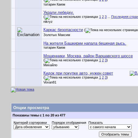
татарин Каюм
Украли лебедку.
(
1
2
3
...
Последняя стра
nikryz
Каркас безопасности
(
Золотых Максим
На жителя Башкирии напала бешеная рысь.
татарин Каюм
Мошенники, Москва, район Варшавского шоссе
(
1
2
3
)
Михайло
Кидок при покупке авто, нужен совет
(
1
2
3
)
Vovan81
Опции просмотра
Показаны темы с 1 по 20 из 477
Критерий сортировки
Порядок отображения
Показать