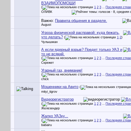
ВЗАИМОПОМОЩИ
(
1
2
3
...
Последняя стра
ОЛИВК
Важно:
Правила общения в разделе.
August
Угроза физической расправой: куда бежать,
что делать?
(
1
2
)
Чулышман
А если ядерный взрыв? Поедет только УАЗ и
то не всякий.
(
1
2
3
...
Последняя стра
Скрежет
Угарный газ, внимание!
(
1
2
3
...
Последняя стра
chick
Мошенники на Авито
(
mityi_tigrov
Видеорегистратор
(
1
2
3
...
Последняя стра
Железендер
Жалко УАЗку...
(
1
2
3
...
Последняя стра
babairu