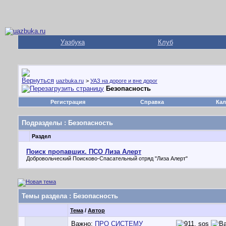
Уазбука
Клуб
uazbuka.ru
>
УАЗ на дороге и вне дорог
Безопасность
Регистрация
Справка
Кал
Подразделы
: Безопасность
Раздел
Поиск пропавших. ПСО Лиза Алерт
Добровольческий Поисково-Спасательный отряд "Лиза Алерт"
Темы раздела
: Безопасность
Тема
/
Автор
Важно:
ПРО СИСТЕМУ