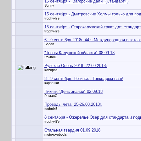
15 сентября - "Загорские дали" (Стандарт+)
Sunny
15 сентября - Дмитровские Холмы только для по
trophy-life
15 сентября - Старокалужский тракт для стандар
trophy-life
6 - 9 cентября 2018г. 44-я Международная выста
Segan
"Тропы Калужской области" 08.09.18
РоманС
Рузская Осень 2018. 22.09.2018г
kozopas
8 - 9 сентября. Ногинск . Танкодром наш!
карасики
Пикник "День знаний" 02.09.18
РоманС
Проводы лета. 25-26.08.2018г.
technik5
8 сентября - Ожерелье Озер для стандарта и по
trophy-life
Стальная гвардия 01.09.2018
moto-svoboda