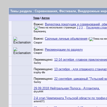
Темы раздела
: Соревнования, Фестивали, Внедорожные мер
Тема
/
Автор
Важно:
Видеотека покатушек и соревнований, об
(
1
2
3
...
Последняя стра
Бауманец
Важно:
Срочные личные объявления
(
Сварог
Важно:
Рекомендации по разделу
Сварог
Перемещено:
12-14 октября -главное приключение
Sunny
Перемещено:
13 октября - для отважного станда
trophy-life
Перемещено:
22 сентября- шикарный "Тульский м
Sunny
29.09.2018 Нейтральная Полоса - Атлантида.
dryu444
2-й этап Чемпионата Тульской области по трофи-
artem071