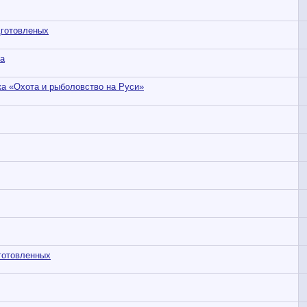
дготовленых
та
вка «Охота и рыболовство на Руси»
дготовленных