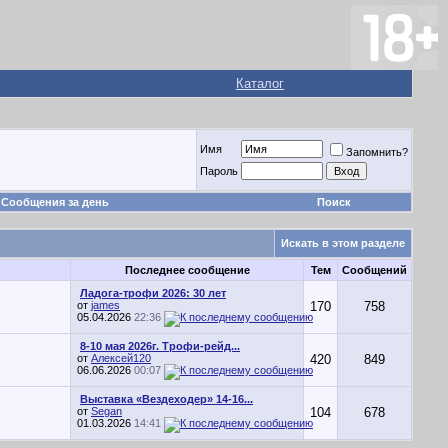
Каталог
Имя
Запомнить?
Пароль
Сообщения за день
Поиск
Искать в этом разделе
Последнее сообщение
Тем
Сообщений
Ладога-трофи 2026: 30 лет
от
james
170
758
05.04.2026
22:36
8-10 мая 2026г. Трофи-рейд...
от
Алексей120
420
849
06.06.2026
00:07
Выставка «Вездеходер» 14-16...
от
Segan
104
678
01.03.2026
14:41