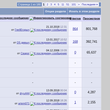
Страница 1 из 180
1
2
3
4
5
11
51
101
>
Последняя
»
Опции раздела
Искать в этом разделе
оследнее сообщение
Ответов
Просмотров
21.10.2018
12:31
864
801,768
от
ГлебЕгорыч
13.01.2017
10:52
168
392,741
от
О5 димыч
04.12.2006
19:09
0
65,637
от
Сварог
-
-
-
-
-
-
-
-
-
13.09.2018
00:04
0
4,287
от
dryu444
12.09.2018
18:26
1
2,155
от
artem071