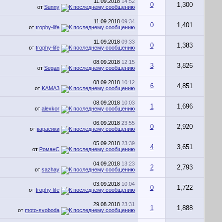
11.09.2018
14:52
0
1,300
от
Sunny
11.09.2018
09:34
0
1,401
от
trophy-life
11.09.2018
09:33
0
1,383
от
trophy-life
08.09.2018
12:15
3
3,826
от
Segan
08.09.2018
10:12
6
4,851
от
KAMA3
08.09.2018
10:03
1
1,696
от
alexkor
06.09.2018
23:55
0
2,920
от
карасики
05.09.2018
23:39
4
3,651
от
РоманС
04.09.2018
13:23
2
2,793
от
sazhay
03.09.2018
10:04
0
1,722
от
trophy-life
29.08.2018
23:31
1
1,888
от
moto-svoboda