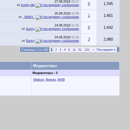
27.08.2018
15:17
0
1,545
от
trophy-life
25.08.2018
10:36
1
1,661
от
_MAKS_
24.08.2018
15:16
0
1,642
от
Sunny
24.08.2018
15:16
3
2,880
от
Sunny
Страница 1 из 180
1
2
3
4
5
11
51
101
>
Последняя
»
Модераторы
Модераторы : 3
Vitalson
,
Beeper
,
ЖИВ