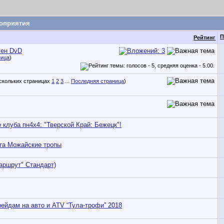
оприятия
П
Рейтинг
мен DvD
ница
)
1
2
3
...
Последняя страница
)
 клуба пн4х4: "Тверской Край: Бежецк"!
рта Можайские тропы
аршрут" Стандарт)
рейдам на авто и ATV “Тула-трофи” 2018