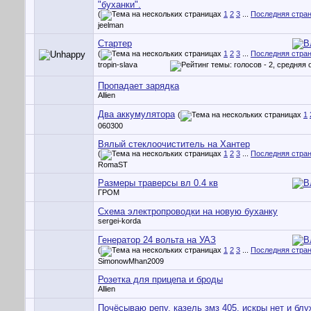
"буханки".
(
1
2
3
...
Последняя стра
jeelman
Стартер
(
1
2
3
...
Последняя стра
tropin-slava
Пропадает зарядка
Allien
Два аккумулятора
(
1
060300
Вялый стеклоочиститель на Хантер
(
1
2
3
...
Последняя стра
RomaST
Размеры траверсы вл 0.4 кв
ГРОМ
Схема электропроводки на новую буханку
sergei-korda
Генератор 24 вольта на УАЗ
(
1
2
3
...
Последняя стра
SimonowMhan2009
Розетка для прицепа и броды
Allien
Почёсываю репу, казель змз 405, искры нет и б