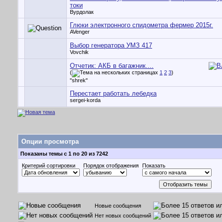
токи
Вурдолак
Глюки электронного спидометра фермер 2015г.
AVenger
Выбор генератора УМЗ 417
Vovchik
Отчетик: АКБ в багажник....
(
1
2
3
)
"shrek"
Перестает работать лебедка
sergei-korda
Опции просмотра
Показаны темы с 1 по 20 из 7242
Критерий сортировки
Порядок отображения
Показать
Новые сообщения
Нет новых сообщений