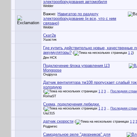
электрооборудования автомобиля
Welder
Важно:
Навигатор по разделу
электрооборудование (и все, что с ним
связано)
Welder
Скат2в
Ушастик
Где купить действительно новые, качественные 
аккумуляторы?
(
1
2
)
Ден НСК
Подключение блока управления ЦЗ
Mongoose
Ондруха
Датчик вентилятора тм108 пропускает слабый ток
холодную
(
1
2
3
...
Последняя стра
RomaST
Схема, подключения лебедки.
(
1
2
3
...
Последняя стра
Uaz315
датчик скорости
(
1
2
Родригес
Cамодельное реле "дворников" для