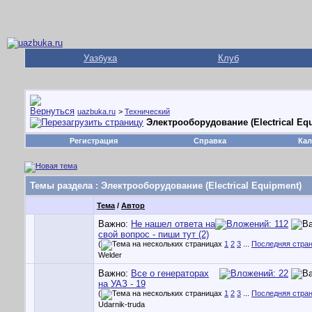
Уазбука
Клуб
uazbuka.ru
>
Технический
Электрооборудование (Electrical Eq
Регистрация
Справка
Кал
Темы раздела
: Электрооборудование (Electrical Equipment)
Тема
/
Автор
Важно:
Не нашел ответа на
свой вопрос - пиши тут (2)
(
1
2
3
...
Последняя стра
Welder
Важно:
Все о генераторах
на УАЗ - 19
(
1
2
3
...
Последняя стра
Udarnik-truda