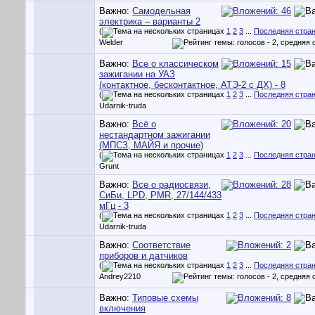
Важно:
Самодельная
электрика – варианты 2
(
1
2
3
...
Последняя стра
Welder
Важно:
Все о классическом
зажигании на УАЗ
(контактное, бесконтактное, АТЭ-2 с ДХ) - 8
(
1
2
3
...
Последняя стра
Udarnik-truda
Важно:
Всё о
нестандартном зажигании
(МПСЗ, МАЙЯ и прочие)
(
1
2
3
...
Последняя стра
Grunt
Важно:
Все о радиосвязи,
СиБи, LPD, PMR, 27/144/433
мГц - 3
(
1
2
3
...
Последняя стра
Udarnik-truda
Важно:
Соответствие
приборов и датчиков
(
1
2
3
...
Последняя стра
Andrey2210
Важно:
Типовые схемы
включения