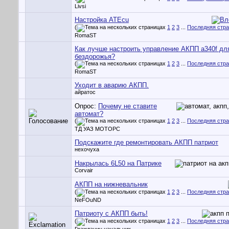
Livsi
Настройка ATEcu
(
1
2
3
...
Последняя стр
RomaST
Как лучше настроить управление АКПП a340f дл
бездорожья?
(
1
2
3
...
Последняя стр
RomaST
Уходит в аварию АКПП.
айратос
Опрос:
Почему не ставите
автомат?
(
1
2
3
...
Последняя стр
ТД УАЗ МОТОРС
Подскажите где ремонтировать АКПП патриот
нехочуха
Накрылась 6L50 на Патрике
Corvair
АКПП на нижневальник
(
1
2
3
...
Последняя стр
NeFOuND
Патриоту с АКПП быть!
(
1
2
3
...
Последняя стр