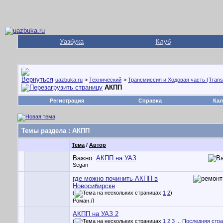
Уазбука
Клуб
uazbuka.ru
>
Технический
>
Трансмиссия и Ходовая часть (Trans
АКПП
Регистрация
Справка
Кал
Темы раздела
: АКПП
Тема
/
Автор
Важно:
АКПП на УАЗ
Segan
где можно починить АКПП в
Новосибирске
(
1
2
)
Роман Л
АКПП на УАЗ 2
(
1
2
3
...
Последняя стр