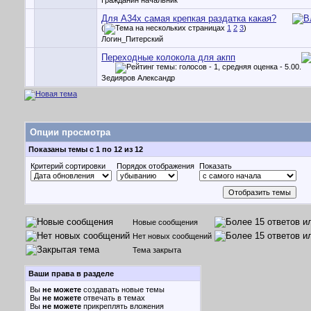
Гражданин начальник
Для A34x самая крепкая раздатка какая?
(
1
2
3
)
Логин_Питерский
Переходные колокола для акпп
Зедияров Александр
Опции просмотра
Показаны темы с 1 по 12 из 12
Критерий сортировки
Порядок отображения
Показать
Новые сообщения
Нет новых сообщений
Тема закрыта
Ваши права в разделе
Вы
не можете
создавать новые темы
Вы
не можете
отвечать в темах
Вы
не можете
прикреплять вложения