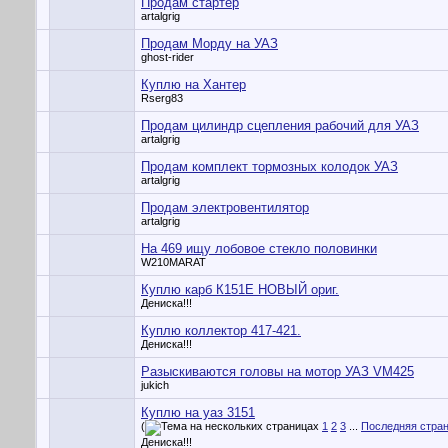
Продам стартёр
artalgrig
Продам Морду на УАЗ
ghost-rider
Куплю на Хантер
Rserg83
Продам цилиндр сцепления рабочий для УАЗ
artalgrig
Продам комплект тормозных колодок УАЗ
artalgrig
Продам электровентилятор
artalgrig
На 469 ищу лобовое стекло половинки
W210MARAT
Куплю карб К151Е НОВЫЙ ориг.
Дениска!!!
Куплю коллектор 417-421.
Дениска!!!
Разыскиваются головы на мотор УАЗ VM425
jukich
Куплю на уаз 3151
(
1
2
3
...
Последняя стра
Дениска!!!