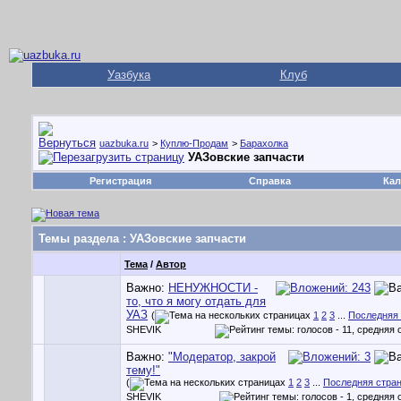
Уазбука
Клуб
uazbuka.ru
>
Куплю-Продам
>
Барахолка
УАЗовские запчасти
Регистрация
Справка
Кал
Темы раздела
: УАЗовские запчасти
Тема
/
Автор
Важно:
НЕНУЖНОСТИ -
то, что я могу отдать для
УАЗ
(
1
2
3
...
Последняя 
SHEVIK
Важно:
"Модератор, закрой
тему!"
(
1
2
3
...
Последняя стра
SHEVIK