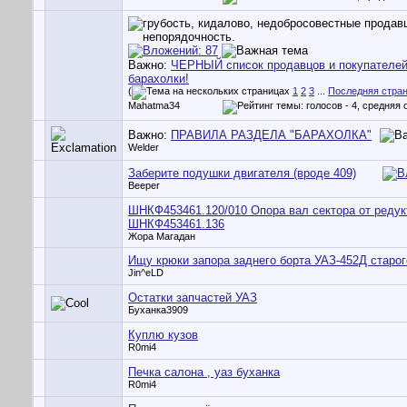
Важно:
ЧЕРНЫЙ список продавцов и покупателе
барахолки!
(
1
2
3
...
Последняя стра
Mahatma34
Важно:
ПРАВИЛА РАЗДЕЛА "БАРАХОЛКА"
Welder
Заберите подушки двигателя (вроде 409)
Beeper
ШНКФ453461.120/010 Опора вал сектора от редук
ШНКФ453461.136
Жора Магадан
Ищу крюки запора заднего борта УАЗ-452Д старог
Jin^eLD
Остатки запчастей УАЗ
Буханка3909
Куплю кузов
R0mi4
Печка салона , уаз буханка
R0mi4