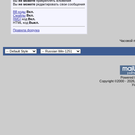
Вы
не можете
прикреплять вложения
Вы
не можете
редактировать свои сообщения
BB коды
Вкл.
Смайлы
Вкл.
[IMG]
код
Вкл.
HTML код
Выкл.
Правила форума
Часовой 
Powered b
Copyright ©2000 - 2026,
Уа