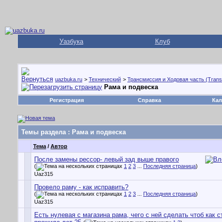
Уазбука
Клуб
uazbuka.ru
>
Технический
>
Трансмиссия и Ходовая часть (Trans
Рама и подвеска
Регистрация
Справка
Кал
Темы раздела
: Рама и подвеска
Тема
/
Автор
После замены рессор- левый зад выше правого
(
1
2
3
...
Последняя страница
)
Uaz315
Провело раму - как исправить?
(
1
2
3
...
Последняя страница
)
Uaz315
Есть нулевая с магазина рама, чего с ней сделать чтоб как с