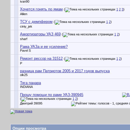
ivan90
Хочется гонять по ямам
(
1
2
3
)
Allien
ТСУ с демпфером
(
1
2
)
ciniy_jek
Амортизаторы УАЗ 469
(
1
2
)
sharf
Рама УАЗа и ее усиление?
Pavel S
Ремонт рессор на 31512
(
1
2
)
P
разница рам Патриотов 2005 и 2017 годов выпуска
olk25
Тяга панара
INDIANA
Прошу помощи по раме УАЗ-390945
(
1
2
)
Дмитрий 39095
Опции просмотра