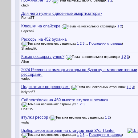
прожила лет 25
(
1
2
)
chick
Для чего нужны сдвоенные амортизаторы?
RomaST
Клюшки на спайсере
(
1
2
)
Барклай
Рессоры на 452 буханка
(
1
2
3
...
Последняя страница
)
Shadowfild
Какие рессоры лучше?
(
1
2
3
)
Allien
2024 Рессоры и аммортизаторы на буханку с малолистовыми
рессорами.
vadpc
Подскажите по рессорам!
(
1
2
3
)
Kolyan67
Сайлентблоки на 469 вместо втулок и резинок
(
1
2
3
)
Uaz315
втулки рессор
(
1
2
)
yodar
Выбор амортизаторов на стандартный УАЗ Hunter
(
1
2
3
...
Последняя страница
)