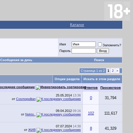
Каталог
Имя
Запомнить?
Пароль
Сообщения за день
Поиск
Страница 1 из 2
1
2
>
Опции раздела
Искать в этом разделе
оследнее сообщение
Ответов
Просмотров
25.05.2014
13:36
0
31,794
от
Cosmopolitan
09.04.2012
09:16
102
111,617
от
Nekto..
07.07.2024
14:38
8
41,329
от
ЖИВ