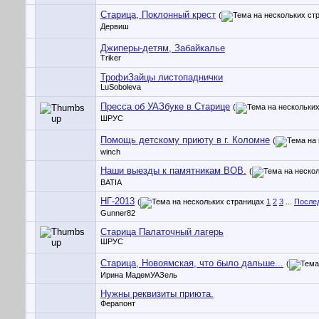
Старица, Поклонный крест
(
Дервиш
Джиперы-детям, Забайкалье
Triker
ТрофиЗайцы листопаднички
LuSoboleva
Пресса об УАЗбуке в Старице
(
ШРУС
Помощь детскому приюту в г. Коломне
(
winch
Наши выезды к памятникам ВОВ.
(
BATIA
НГ-2013
(
1
2
3
...
После
Gunner82
Старица Палаточный лагерь
ШРУС
Старица, Новоямская, что было дальше...
(
Ирина МадемУАЗель
Нужны реквизиты приюта.
Ферапонт