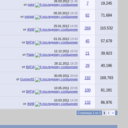
26.03.2012
11:45
7
19,245
от
point
05.03.2012
18:25
82
71,684
от
tolstjak
25.01.2012
14:55
269
110,532
от
ЖИВ
01.01.2012
13:43
45
57,679
от
BATIA
12.12.2011
15:52
21
39,923
от
Pablo
28.11.2011
18:25
29
40,196
от
BATIA
30.09.2011
20:04
192
169,793
от
Gunner82
10.05.2011
20:55
100
81,181
от
BATIA
10.03.2011
14:20
132
86,976
от
ЖИВ
Страница 1 из 2
1
2
>