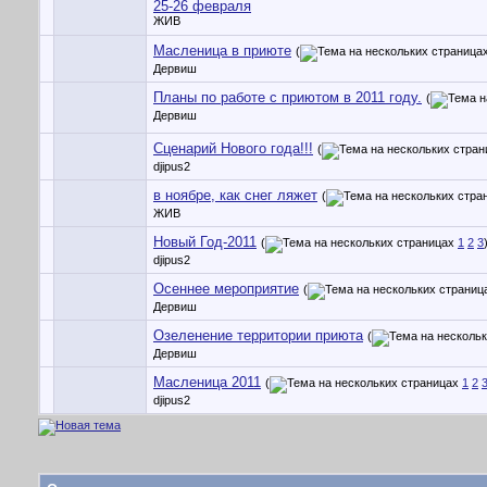
25-26 февраля
ЖИВ
Масленица в приюте
(
Дервиш
Планы по работе с приютом в 2011 году.
(
Дервиш
Сценарий Нового года!!!
(
djipus2
в ноябре, как снег ляжет
(
ЖИВ
Новый Год-2011
(
1
2
3
djipus2
Осеннее мероприятие
(
Дервиш
Озеленение территории приюта
(
Дервиш
Масленица 2011
(
1
2
djipus2