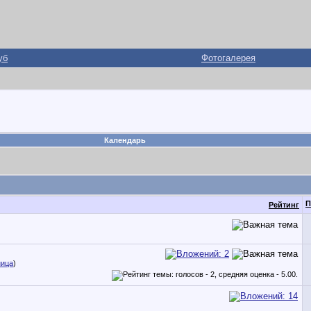
уб
Фотогалерея
Календарь
П
Рейтинг
ница
)