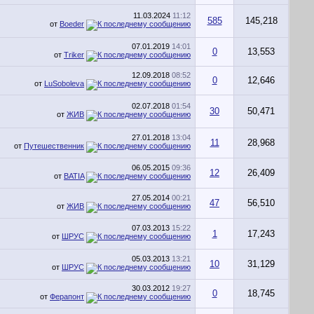
11.03.2024
11:12
585
145,218
от
Boeder
07.01.2019
14:01
0
13,553
от
Triker
12.09.2018
08:52
0
12,646
от
LuSoboleva
02.07.2018
01:54
30
50,471
от
ЖИВ
27.01.2018
13:04
11
28,968
от
Путешественник
06.05.2015
09:36
12
26,409
от
BATIA
27.05.2014
00:21
47
56,510
от
ЖИВ
07.03.2013
15:22
1
17,243
от
ШРУС
05.03.2013
13:21
10
31,129
от
ШРУС
30.03.2012
19:27
0
18,745
от
Ферапонт