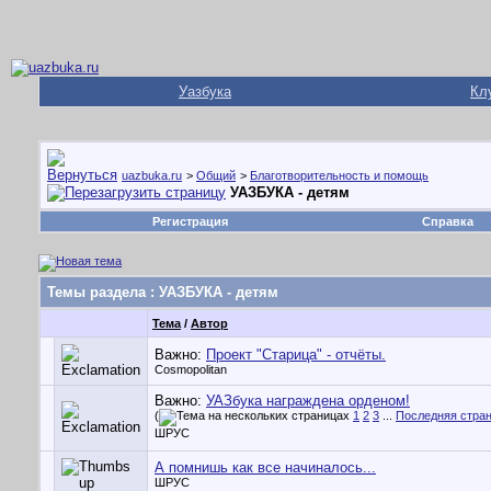
Уазбука
Кл
uazbuka.ru
>
Общий
>
Благотворительность и помощь
УАЗБУКА - детям
Регистрация
Справка
Темы раздела
: УАЗБУКА - детям
Тема
/
Автор
Важно:
Проект "Старица" - отчёты.
Cosmopolitan
Важно:
УАЗбука награждена орденом!
(
1
2
3
...
Последняя стра
ШРУС
А помнишь как все начиналось...
ШРУС