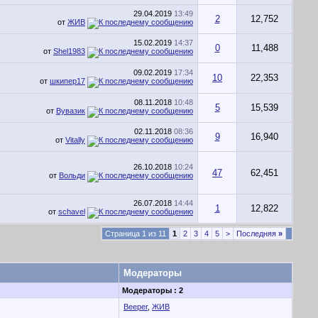
29.04.2019
13:49
2
12,752
от
ЖИВ
15.02.2019
14:37
0
11,488
от
Shel1983
09.02.2019
17:34
10
22,353
от
шкипер17
08.11.2018
10:48
5
15,539
от
Вувазик
02.11.2018
08:36
9
16,940
от
Vitally
26.10.2018
10:24
47
62,451
от
Вольди
26.07.2018
14:44
1
12,822
от
schavel
Страница 1 из 11
1
2
3
4
5
>
Последняя
»
Модераторы
Модераторы : 2
Beeper
,
ЖИВ