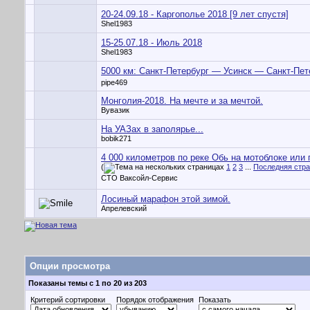
20-24.09.18 - Каргополье 2018 [9 лет спустя]
Shel1983
15-25.07.18 - Июль 2018
Shel1983
5000 км: Санкт-Петербург — Усинск — Санкт-Пет
pipe469
Монголия-2018. На мечте и за мечтой.
Вувазик
На УАЗах в заполярье...
bobik271
4 000 километров по реке Обь на мотоблоке или
(
1
2
3
...
Последняя стр
СТО Ваксойл-Сервис
Лосиный марафон этой зимой.
Апрелевский
Опции просмотра
Показаны темы с 1 по 20 из 203
Критерий сортировки
Порядок отображения
Показать