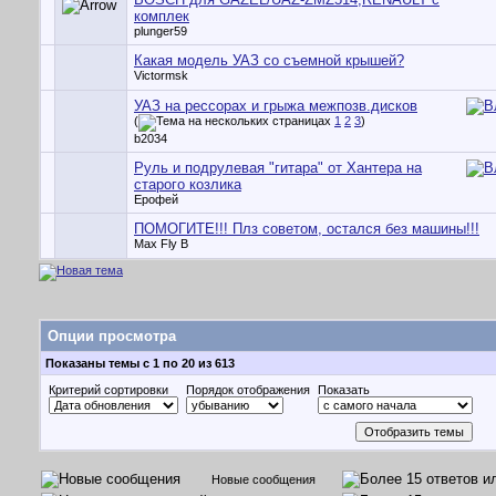
комплек
plunger59
Какая модель УАЗ со съемной крышей?
Victormsk
УАЗ на рессорах и грыжа межпозв.дисков
(
1
2
3
)
b2034
Руль и подрулевая "гитара" от Хантера на
старого козлика
Ерофей
ПОМОГИТЕ!!! Плз советом, остался без машины!!!
Max Fly B
Опции просмотра
Показаны темы с 1 по 20 из 613
Критерий сортировки
Порядок отображения
Показать
Новые сообщения