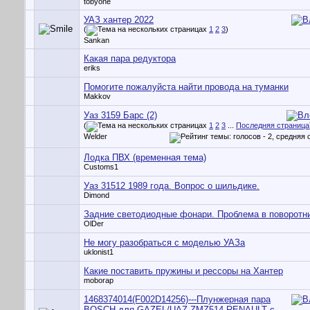
tobyone
УАЗ хантер 2022
(
1
2
3
)
Sankan
Какая пара редуктора
eriks
Помогите пожалуйста найти провода на туманки
Makkov
Уаз 3159 Барс (2)
(
1
2
3
...
Последняя страница
Welder
Лодка ПВХ (временная тема)
Customs1
Уаз 31512 1989 года. Вопрос о шильдике.
Dimond
Задние светодиодные фонари. Проблема в поворотни
OlDer
Не могу разобраться с моделью УАЗа
uklonist1
Какие поставить пружины и рессоры на Хантер
moborap
1468374014(F002D14256)---Плунжерная пара
BOSCH для GAZEL/UAZ-ZMZ514,RENAULT с