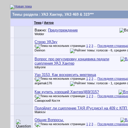
Темы раздела
: УАЗ Хантер, УАЗ 469 & 315***
Тема
/
Автор
Важно:
Предупреждение
Welder
Строю УАЗку
(
1
2
3
...
Последняя страница
Deimon
Вопрос про регулировку концевика педали
сцепления УАЗ Хантер
tobyone
Уаз 3153. Как воскресить мертвеца
(
1
2
3
...
Последняя страница
argamak176
Как купить хороший Хантер/469/315?
(
1
2
3
...
Последняя страница
Самарский Костя
Подойдет ли сцепление ТАЯ (Русдиск) на 409 с КПП
Makkov
Общие Вопросы.
(
1
2
3
...
Последняя страница