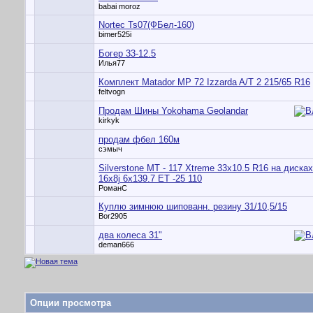
babai moroz
Nortec Ts07(ФБел-160)
bimer525i
Богер 33-12.5
Илья77
Комплект Matador MP 72 Izzarda A/T 2 215/65 R16
feltvogn
Продам Шины Yokohama Geolandar
kirkyk
продам фбел 160м
сэмыч
Silverstone MT - 117 Xtreme 33x10.5 R16 на диск
16x8j 6x139.7 ET -25 110
РоманС
Куплю зимнюю шипованн. резину 31/10,5/15
Bor2905
два колеса 31"
deman666
Опции просмотра