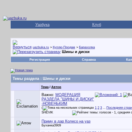
Уазбука
Клуб
uazbuka.ru
>
Куплю-Продам
>
Барахолка
Шины и диски
Регистрация
Справка
Кал
Темы раздела
: Шины и диски
Тема
/
Автор
Важно:
МОДЕРАЦИЯ
РАЗДЕЛА "ШИНЫ И ДИСКИ"
-НОВЕНЬКИМ
(
1
2
3
...
Последняя стра
SHEVIK
Приму в дар Колесо на уаз
Буханка3909