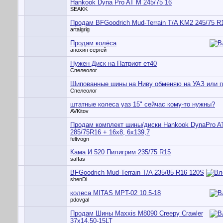
Hankook Dyna Pro AT M 245/75 16
SEAKK
Продам BFGoodrich Mud-Terrain T/A KM2 245/75 R
artalgrig
Продам колёса
анохин сергей
Нужен Диск на Патриот ет40
Спелеолог
Шипованные шины на Ниву обменяю на УАЗ или 
Спелеолог
штатные колеса уаз 15" сейчас кому-то нужны?
AVKitov
Продам комплект шины/диски Hankook DynaPro A
285/75R16 + 16x8, 6x139,7
feltvogn
Кама И 520 Пилигрим 235/75 R15
saffas
BFGoodrich Mud-Terrain T/A 235/85 R16 120S
shenDi
колеса MITAS MPT-02 10.5-18
pdovgal
Продам Шины Maxxis M8090 Creepy Crawler
37x14.50-15LT