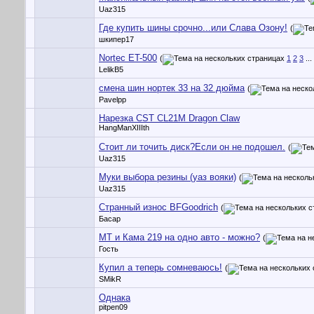
Uaz315
Где купить шины срочно...или Слава Озону!
(
шкипер17
Nortec ET-500
(
1
2
3
...
LelikB5
смена шин нортек 33 на 32 дюйма
(
Pavelpp
Нарезка CST CL21M Dragon Claw
HangManXIIIth
Стоит ли точить диск?Если он не подошел.
(
Uaz315
Муки выбора резины (уаз вояки)
(
Uaz315
Странный износ BFGoodrich
(
Басар
МТ и Кама 219 на одно авто - можно?
(
Гость
Купил а теперь сомневаюсь!
(
SMikR
Однака
pitpen09