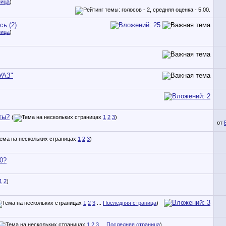
ница
)
сь (2)
ница
)
УАЗ"
ты?
(
1
2
3
)
от
1
2
3
)
0?
1
2
)
1
2
3
...
Последняя страница
)
1
2
3
...
Последняя страница
)