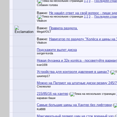
(
1
2
3
...
Последняя стра
Собакин голова
Важно:
Не нашёл ответ на свой вопрос - пиши зде
(
1
2
3
...
Последняя стра
Vitalson
Важно:
Правила раздела.
MegaVOLT
Важно:
Навигатор по разделу "Колёса и шины на 
Vitalson
Подскажите вылет диска
sergei-korda
Новая буханка и 32е колёса - посоветуйте вариан
ivan169i
Устройства для контроля давления в шинах?
(
шкипер17
Можно на Патриот на штатные диски резину 245/7
Спелеолог
215/85/16 на хантер
(
караван баши
Самые большие шины на Хантер без лифтовки
(
Kol888
Максимальный размер шин на сток военный уаз
(