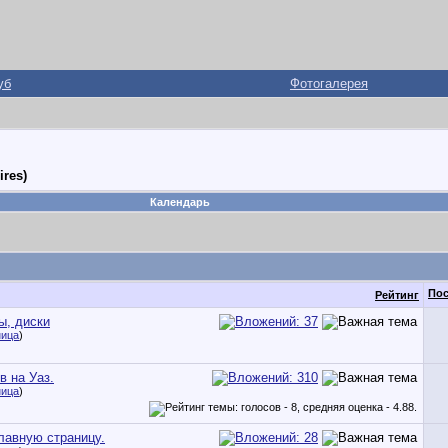
уб
Фотогалерея
res)
Календарь
Пос
Рейтинг
ы, диски
ница
)
в на Уаз.
ница
)
лавную страницу.