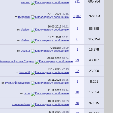
211
605,784
от
werkon
22.10.2024
05:15
1,018
768,063
от
Вурдолак
26.03.2012
09:11
1
86,788
от
Vitalson
11.01.2011
20:11
0
119,159
от
Vitalson
Сегодня
08:09
1
16,278
от
Uaz315
09.02.2026
18:34
29
43,107
Баланиров Руслан Елеукул
13.12.2025
22:13
22
25,650
от
RomaST
26.11.2025
15:25
1
8,291
от
Губицкий Владимир
21.11.2025
19:24
10
15,554
от
razer
18.11.2025
16:33
70
97,015
от
караван баши
06.11.2025
20:48