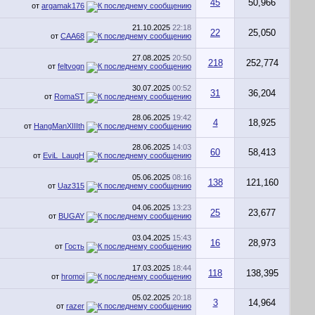
45
50,966
от
argamak176
21.10.2025
22:18
22
25,050
от
CAA68
27.08.2025
20:50
218
252,774
от
feltvogn
30.07.2025
00:52
31
36,204
от
RomaST
28.06.2025
19:42
4
18,925
от
HangManXIIIth
28.06.2025
14:03
60
58,413
от
EviL_LaugH
05.06.2025
08:16
138
121,160
от
Uaz315
04.06.2025
13:23
25
23,677
от
BUGAY
03.04.2025
15:43
16
28,973
от
Гость
17.03.2025
18:44
118
138,395
от
hromoi
05.02.2025
20:18
3
14,964
от
razer