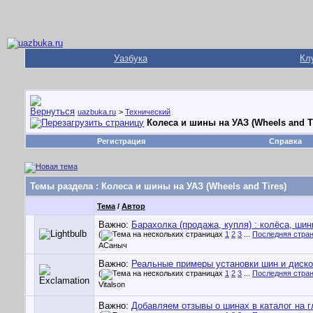
Уазбука
Кл
uazbuka.ru
>
Технический
Колеса и шины на УАЗ (Wheels and Ti
Регистрация
Справка
Темы раздела
: Колеса и шины на УАЗ (Wheels and Tires)
Тема
/
Автор
Важно:
Барахолка (продажа, купля) : колёса, шин
(
1
2
3
...
Последняя стра
АСаныч
Важно:
Реальные примеры установки шин и диско
(
1
2
3
...
Последняя стра
Vitalson
Важно:
Добавляем отзывы о шинах в каталог на г