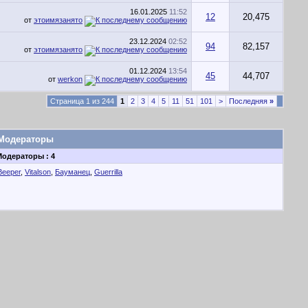
16.01.2025
11:52
12
20,475
от
этоимязанято
23.12.2024
02:52
94
82,157
от
этоимязанято
01.12.2024
13:54
45
44,707
от
werkon
Страница 1 из 244
1
2
3
4
5
11
51
101
>
Последняя
»
Модераторы
Модераторы : 4
Beeper
,
Vitalson
,
Бауманец
,
Guerrilla