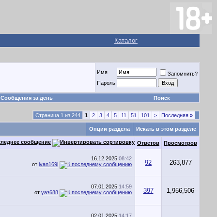
Каталог
Имя
Запомнить?
Пароль
Сообщения за день
Поиск
Страница 1 из 244
1
2
3
4
5
11
51
101
>
Последняя
»
Опции раздела
Искать в этом разделе
леднее сообщение
Ответов
Просмотров
16.12.2025
08:42
92
263,877
от
ivan169i
07.01.2025
14:59
397
1,956,506
от
уаз688
02.01.2025
14:17