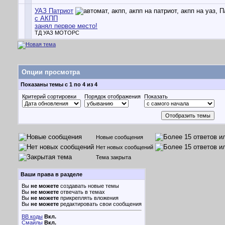
УАЗ Патриот
с АКПП
занял первое место!
ТД УАЗ МОТОРС
Опции просмотра
Показаны темы с 1 по 4 из 4
Критерий сортировки
Порядок отображения
Показать
Новые сообщения
Нет новых сообщений
Тема закрыта
Ваши права в разделе
Вы
не можете
создавать новые темы
Вы
не можете
отвечать в темах
Вы
не можете
прикреплять вложения
Вы
не можете
редактировать свои сообщения
BB коды
Вкл.
Смайлы
Вкл.