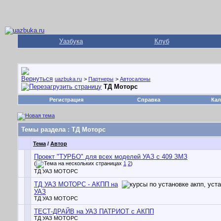
Уазбука
Клуб
uazbuka.ru
>
Партнеры
>
Автосалоны
ТД Моторс
Регистрация
Справка
Кал
Темы раздела
: ТД Моторс
Тема
/
Автор
Проект "ТУРБО" для всех моделей УАЗ с 409 ЗМЗ
(
1
2
)
ТД УАЗ МОТОРС
ТД УАЗ МОТОРС - АКПП на
УАЗ
ТД УАЗ МОТОРС
ТЕСТ-ДРАЙВ на УАЗ ПАТРИОТ с АКПП
ТД УАЗ МОТОРС