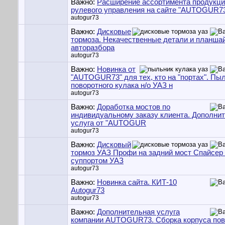
Важно:
Расширение ассортимента продукц
рулевого управления на сайте "AUTOGUR7
autogur73
Важно:
Дисковые
тормоза. Некачественные детали и планша
авторазбора
autogur73
Важно:
Новинка от
"AUTOGUR73" для тех, кто на "портах". Пы
поворотного кулака н/о УАЗ н
autogur73
Важно:
Доработка мостов по
индивидуальному заказу клиента. Дополни
услуга от "AUTOGUR
autogur73
Важно:
Дисковый
тормоз УАЗ Профи на задний мост Спайсер
суппортом УАЗ
autogur73
Важно:
Новинка сайта. КИТ-10
Autogur73
autogur73
Важно:
Дополнительная услуга
компании AUTOGUR73. Сборка корпуса пов