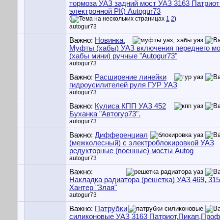
тормоза УАЗ задний мост УАЗ 3163 Патриот
электронной РК) Autogur73
(
1
2
)
autogur73
Важно:
Новинка.
Муфты (хабы) УАЗ включения переднего м
(хабы мини) ручные "Autogur73"
autogur73
Важно:
Расширение линейки
гидроусилителей руля ГУР УАЗ
autogur73
Важно:
Кулиса КПП УАЗ 452
Буханка "Автогур73".
autogur73
Важно:
Дифференциал
(межколесный) с электроблокировкой УАЗ
редукторные (военные) мосты Autog
autogur73
Важно:
Накладка радиатора (решетка) УАЗ 469, 315
Хантер "Злая"
autogur73
Важно:
Патрубки
силиконовые УАЗ 3163 Патриот,Пикап,Проф