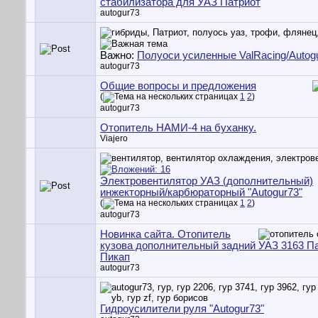
стабилизатора для УАЗ Патриот
autogur73
Важно:
Полуоси усиленные ValRacing/Autog
autogur73
Общие вопросы и предложения
(
1
2
)
autogur73
Отопитель НАМИ-4 на буханку.
Viajero
Электровентилятор УАЗ (дополнительный)
инжекторный/карбюраторный "Autogur73"
(
1
2
)
autogur73
Новинка сайта. Отопитель
кузова дополнительный задний УАЗ 3163 Па
Пикап
autogur73
Гидроусилители руля "Autogur73"