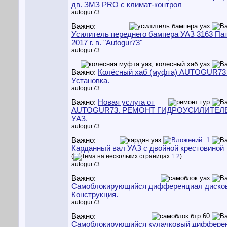
дв. ЗМЗ PRO с климат-контрол
autogur73
Важно:
Усилитель переднего бампера УАЗ 3163 Пат
2017 г. в. "Autogur73"
autogur73
Важно:
Колёсный хаб (муфта) AUTOGUR73 
Установка.
autogur73
Важно:
Новая услуга от
AUTOGUR73. РЕМОНТ ГИДРОУСИЛИТЕЛ
УАЗ.
autogur73
Важно:
Карданный вал УАЗ с двойной крестовиной
(
1
2
)
autogur73
Важно:
Самоблокирующийся дифференциал диско
Конструкция.
autogur73
Важно:
Самоблокирующийся кулачковый диффере