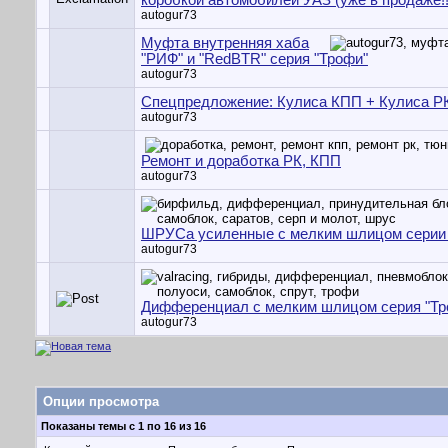
коробкой автомобилей УАЗ (уже в продаже!!
autogur73
Муфта внутренняя хаба
"РИФ" и "RedBTR" серия "Трофи"
autogur73
Спецпредложение: Кулиса КПП + Кулиса Р
autogur73
Ремонт и доработка РК, КПП
autogur73
ШРУСа усиленные с мелким шлицом серии 
autogur73
Дифференциал с мелким шлицом серия "Тр
autogur73
Опции просмотра
Показаны темы с 1 по 16 из 16