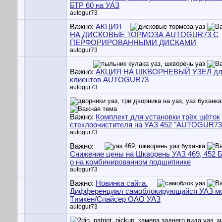
БТР 60 на УАЗ
autogur73
Важно:
АКЦИЯ
НА ДИСКОВЫЕ ТОРМОЗА AUTOGUR73 С
ПЕРФОРИРОВАННЫМИ ДИСКАМИ
autogur73
Важно:
АКЦИЯ НА ШКВОРНЕВЫЙ УЗЕЛ дл
клиентов AUTOGUR73
autogur73
Важно:
Комплект для установки трёх щёток
стеклоочистителя на УАЗ 452 "AUTOGUR73
autogur73
Важно:
Снижение цены на Шкворень УАЗ 469, 452 Б
о на комбинированном подшипнике
autogur73
Важно:
Новинка сайта.
Дифференциал самоблокирующийся УАЗ м
Tимкен/Cпайсер OАО УАЗ
autogur73