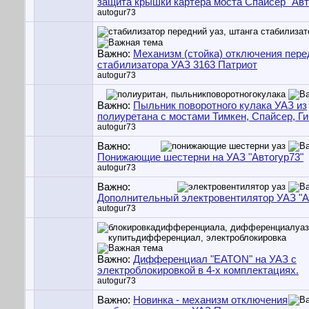
защита крышки картера моста Спайсер "Авт
autogur73
Важно:
Механизм (стойка) отключения пере
стабилизатора УАЗ 3163 Патриот
autogur73
Важно:
Пыльник поворотного кулака УАЗ из
полиуретана с мостами Тимкен, Спайсер, Г
autogur73
Важно:
Понижающие шестерни на УАЗ "Автогур73"
autogur73
Важно:
Дополнительный электровентилятор УАЗ "А
autogur73
Важно:
Дифференциал "EATON" на УАЗ с
электроблокировкой в 4-х комплектациях.
autogur73
Важно:
Новинка - механизм отключения