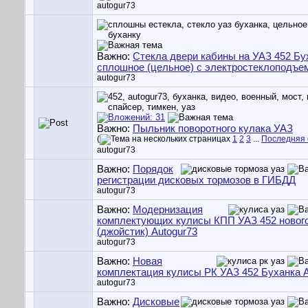
autogur73
Важно:
Стекла двери кабины на УАЗ 452 Бу
сплошное (цельное) с электростеклоподъе
autogur73
Важно:
Пыльник поворотного кулака УАЗ
(
1
2
3
...
Последняя 
autogur73
Важно:
Порядок
регистрации дисковых тормозов в ГИБДД
autogur73
Важно:
Модернизация
комплектующих кулисы КПП УАЗ 452 новог
(джойстик) Autogur73
autogur73
Важно:
Новая
комплектация кулисы РК УАЗ 452 Буханка 
autogur73
Важно:
Дисковые