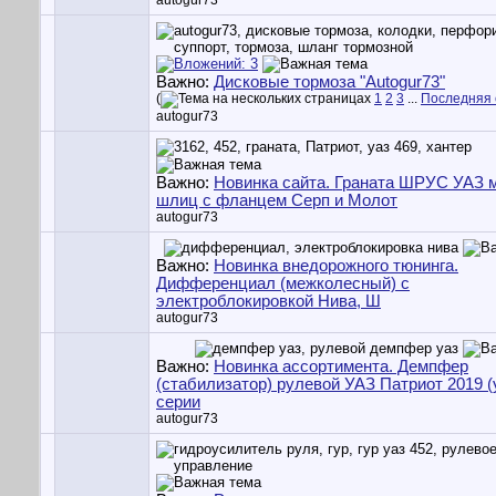
autogur73
Важно:
Дисковые тормоза "Autogur73"
(
1
2
3
...
Последняя 
autogur73
Важно:
Новинка сайта. Граната ШРУС УАЗ 
шлиц c фланцем Серп и Молот
autogur73
Важно:
Новинка внедорожного тюнинга.
Дифференциал (межколесный) с
электроблокировкой Нива, Ш
autogur73
Важно:
Новинка ассортимента. Демпфер
(стабилизатор) рулевой УАЗ Патриот 2019 (
серии
autogur73