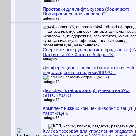
autogur73
Проставки для лифта кузова (бодилифт).
Полипропилен или капролон?
autogur73
Сверхпрочные рулевая тяга (продольная) 
Патриот и УАЗ Хантер "Autogur73"
autogur73
Дифференциал с электроблокировкой "Eato
под стандартные полуоси/ШРУСы
(
1
2
)
autogur73
Демпфер (стабилизатор) рулевой на УАЗ
SHTOKAUTO
autogur73
Комплект нижних крышек шкворня с защищ
тавотницей.
autogur73
Кулиса тросовая для управления раздаточ