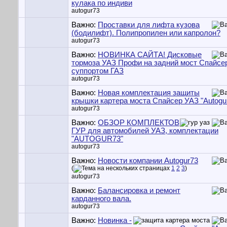
кулака по индиви
autogur73
Важно:
Проставки для лифта кузова
(бодилифт). Полипропилен или капролон?
autogur73
Важно:
НОВИНКА САЙТА! Дисковые
тормоза УАЗ Профи на задний мост Спайсе
суппортом ГАЗ
autogur73
Важно:
Новая комплектация защиты
крышки картера моста Спайсер УАЗ "Autogu
autogur73
Важно:
ОБЗОР КОМПЛЕКТОВ
ГУР для автомобилей УАЗ, комплектации
"AUTOGUR73"
autogur73
Важно:
Новости компании Autogur73
(
1
2
3
)
autogur73
Важно:
Балансировка и ремонт
карданного вала.
autogur73
Важно:
Новинка -