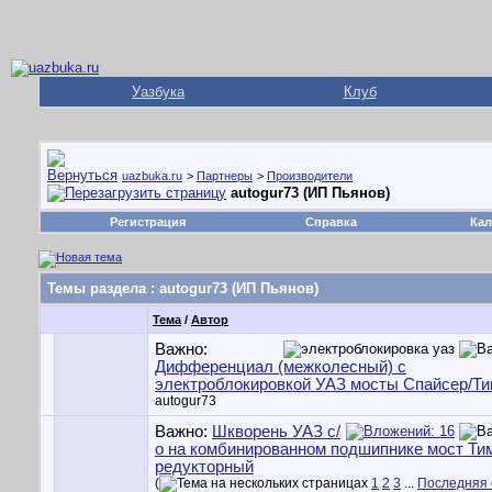
Уазбука
Клуб
uazbuka.ru
>
Партнеры
>
Производители
autogur73 (ИП Пьянов)
Регистрация
Справка
Кал
Темы раздела
: autogur73 (ИП Пьянов)
Тема
/
Автор
Важно:
Дифференциал (межколесный) с
электроблокировкой УАЗ мосты Спайсер/Ти
autogur73
Важно:
Шкворень УАЗ с/
о на комбинированном подшипнике мост Ти
редукторный
(
1
2
3
...
Последняя 