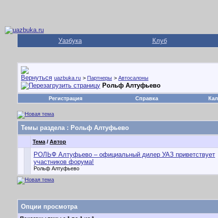
Уазбука
Клуб
uazbuka.ru
>
Партнеры
>
Автосалоны
Рольф Алтуфьево
Регистрация
Справка
Кал
Темы раздела
: Рольф Алтуфьево
Тема
/
Автор
РОЛЬФ Алтуфьево – официальный дилер УАЗ приветствует
участников форума!
Рольф Алтуфьево
Опции просмотра