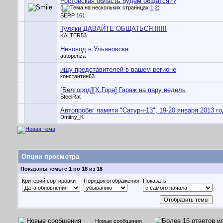
Ростовская область будем общатся??
(
1
2
)
SERP 161
Туляки ДАВАЙТЕ ОБЩАТЬСЯ !!!!!!
KALTER53
Нивовод в Ульяновске
autopenza
ищу представителей в вашем регионе
константин63
[Белгород][Х.Гора] Гараж на пару недель
SteelRat
Автопробег памяти "Сатурн-13", 19-20 января 2013 г
Dmitriy_K
Опции просмотра
Показаны темы с 1 по 18 из 18
Критерий сортировки
Порядок отображения
Показать
Новые сообщения