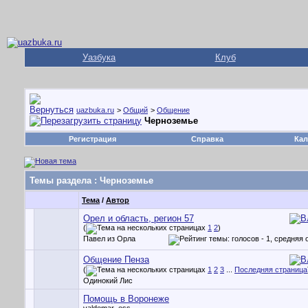
Уазбука
Клуб
uazbuka.ru
>
Общий
>
Общение
Черноземье
Регистрация
Справка
Кал
Темы раздела
: Черноземье
Тема
/
Автор
Орел и область, регион 57
(
1
2
)
Павел из Орла
Общение Пенза
(
1
2
3
...
Последняя страница
Одинокий Лис
Помощь в Воронеже