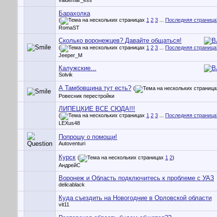
valdemar_ess
Барахолка
(
1
2
3
...
Последняя страница
RomaST
Сколько воронежцев? Давайте общаться!
(
1
2
3
...
Последняя страница
Jeeper_M
Калужские...
Solvik
А Тамбовщина тут есть?
(
Ровесник перестройки
ЛИПЕЦКИЕ ВСЕ СЮДА!!!
(
1
2
3
...
Последняя страница
LEXus48
Попрошу о помощи!
Autoventuri
Курск
(
1
2
)
АндрейС
Воронеж и Область подключитесь к проблеме с УАЗ
delicablack
Куда съездить на Новогодние в Орловской области
vit11